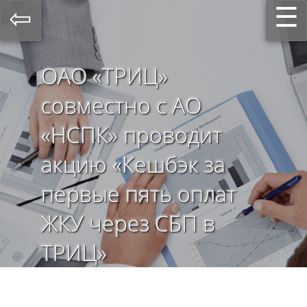
☰
⇦
ОАО «ТРИЦ»
совместно с АО
«НСПК» проводит
акцию «Кешбэк за
первые пять оплат
ЖКУ через СБП в
ТРИЦ»